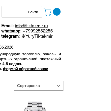
Войти
Email:
info@tiktakmir.ru
whatsapp
:
+79992552255
telegram
:
@YuryTiktakmir
06
.2026
ународную торговлю, заказы и
ортных ограничений, п
латежный
и 4-6 недель
сь
формой обратной связи
Сортировка