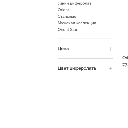
синий циферблат
Orient
Стальные
Мужская коллекция
Orient Star
Цена
Or
Об
77
34 200 ¥
153 000 ¥
Цвет циферблата
синий циферблат
Orient
Стальные
Мужская коллекция