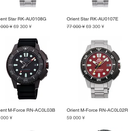
ient Star RK-AU0108G
Orient Star RK-AU0107E
Быстрый просмотр
Быстрый просмотр
ычная цена
Цена со скидкой
Обычная цена
Цена со скидкой
 000 ¥
69 300 ¥
77 000 ¥
69 300 ¥
ient M-Force RN-AC0L03B
Orient M-Force RN-AC0L02R
Быстрый просмотр
Быстрый просмотр
на
Цена
 000 ¥
59 000 ¥