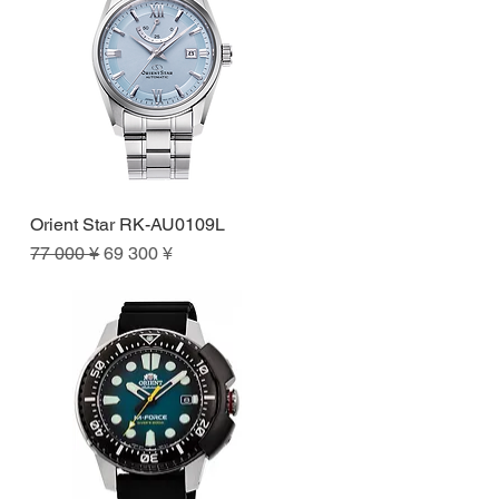
Orient Star RK-AU0109L
Быстрый просмотр
Обычная цена
Цена со скидкой
77 000 ¥
69 300 ¥