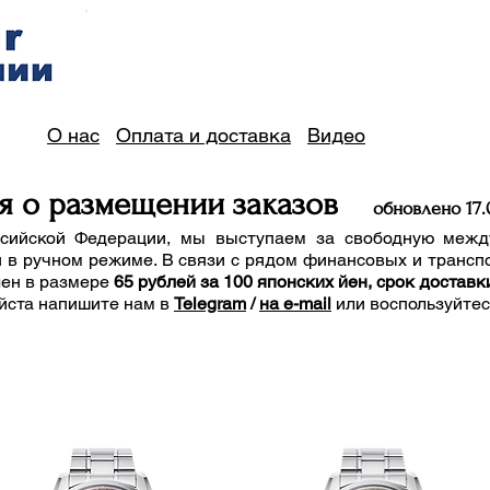
О нас
Оплата и доставка
Видео
я о размещении заказов
обно
вле
но 17
.
сийской Федерации, мы выступаем за свободную межд
 в ручном режиме. В связи с рядом финансовых и трансп
лен в размере
65 рублей за 100 японских йен, срок доставк
йста напишите нам
в
Telegram
/
на e-mail
или воспользуйте