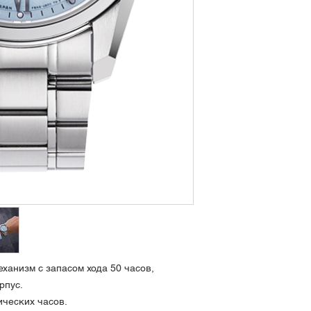
Индикация даты, у
Размеры: по вертика
мм, толщина 12.3 мм
Длина браслета 140
Водозащита 100 ме
Антимагнитность 48
Сделаны в Японии
ханизм с запасом хода 50 часов,
рпус.
ических часов.