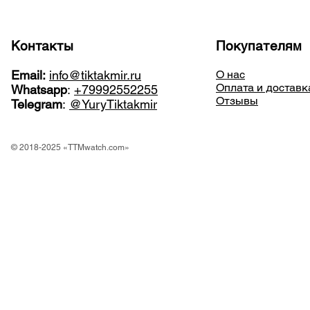
Контакты
Покупателям
Email:
info@tiktakmir.ru
О нас
Оплата и доставк
Whatsapp
:
+79992552255
Отзывы
Telegram
:
@YuryTiktakmir
© 2018-2025 «TTMwatch.com»