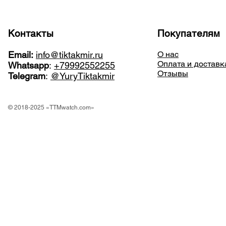
Контакты
Покупателям
Email:
info@tiktakmir.ru
О нас
Оплата и доставк
Whatsapp
:
+79992552255
Отзывы
Telegram
:
@YuryTiktakmir
© 2018-2025 «TTMwatch.com»