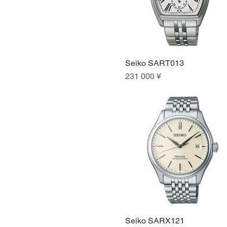
Seiko SART013
Быстрый просмотр
Цена
231 000 ¥
Seiko SARX121
Быстрый просмотр