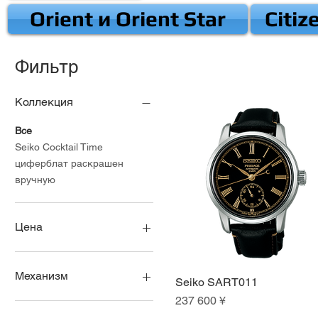
Orient и Orient Star
Citiz
Фильтр
Коллекция
Все
Seiko Cocktail Time
циферблат раскрашен
вручную
Цена
40 500 ¥
250 000 ¥
Механизм
Seiko SART011
Быстрый просмотр
Цена
237 600 ¥
Механика