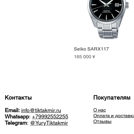
Seiko SARX117
Быстрый просмотр
Цена
165 000 ¥
Контакты
Покупателям
Email:
info@tiktakmir.ru
О нас
Оплата и доставк
Whatsapp
:
+79992552255
Отзывы
Telegram
:
@YuryTiktakmir