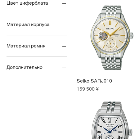
Цвет циферблата
синий циферблат
темный циферблат
Материал корпуса
светлый циферблат
Стальные
Титановые
Материал ремня
на браслете
на ремне
Дополнительно
с датой и днем недели
Seiko SARJ010
Быстрый просмотр
с датой
Цена
159 500 ¥