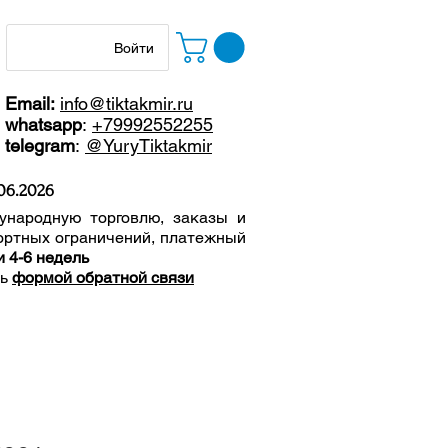
Войти
Email:
info@tiktakmir.ru
whatsapp
:
+79992552255
telegram
:
@YuryTiktakmir
06
.2026
ународную торговлю, заказы и
ортных ограничений, п
латежный
и 4-6 недель
сь
формой обратной связи