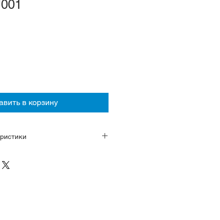
J001
авить в корзину
ристики
оматический подзавод (с ручным
хода 72 часов, 24 камня,
д ~ -15 секунд. Функция
й стрелки, с 24-часовой
тальные
огнутый с антибликовым