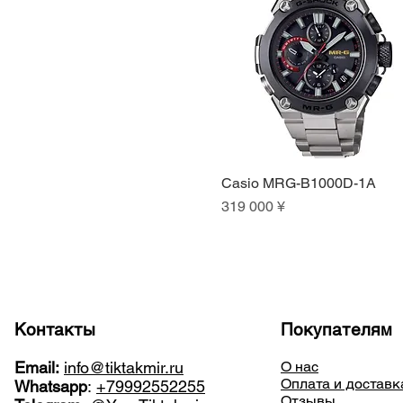
Casio MRG-B1000D-1A
Быстрый просмотр
Цена
319 000 ¥
Контакты
Покупателям
Email:
info@tiktakmir.ru
О нас
Оплата и доставк
Whatsapp
:
+79992552255
Отзывы