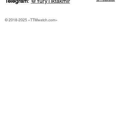
Telegram
:
@YuryTiktakmir
© 2018-2025 «TTMwatch.com»