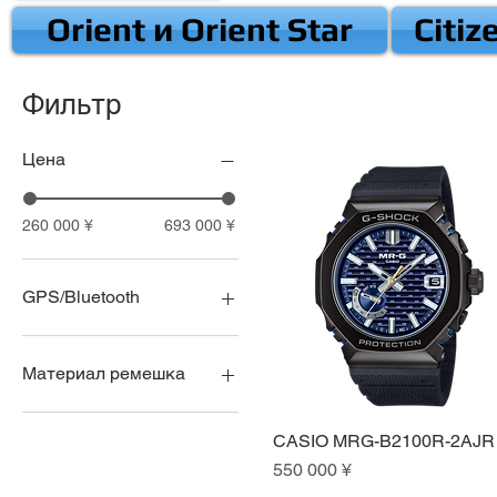
Orient и Orient Star
Citiz
Фильтр
Цена
260 000 ¥
693 000 ¥
GPS/Bluetooth
Bluetooth
GPS
Материал ремешка
на браслете
CASIO MRG-B2100R-2AJR
Быстрый просмотр
на ремне
Цена
550 000 ¥