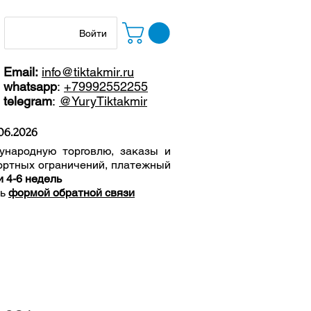
Войти
Email:
info@tiktakmir.ru
whatsapp
:
+79992552255
telegram
:
@YuryTiktakmir
06
.2026
ународную торговлю, заказы и
ортных ограничений, п
латежный
и 4-6 недель
сь
формой обратной связи