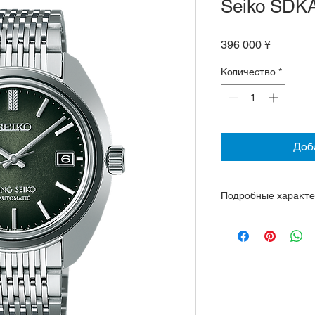
Seiko SDK
Цена
396 000 ¥
Количество
*
Доб
Подробные характе
Механизм 6L35, зап
авто подзавод, сто
пок/час
Точность по паспорт
Корпус и браслет 
Сапфир в форме ко
антибликовым пок