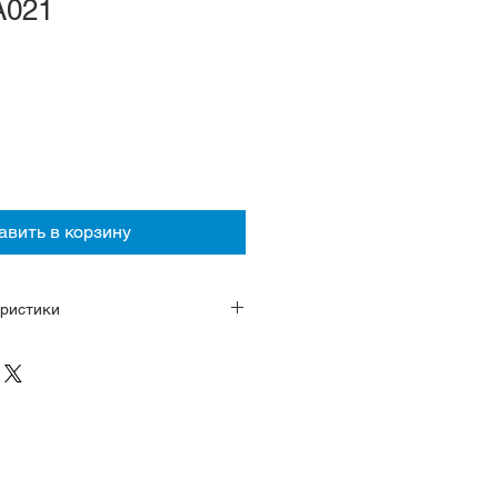
A021
авить в корзину
ристики
ас хода около 45 часов, ручной и
п-секунда, 26 камней, 28 800
у +15/-10 секунд в сутки/
нержавеющая сталь
робки с внуренним
рытием