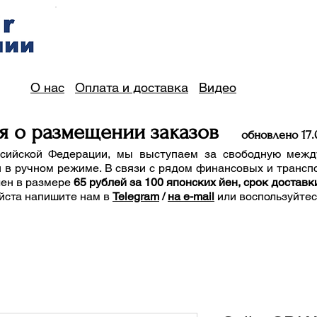
О нас
Оплата и доставка
Видео
я о размещении заказов
обно
вле
но 17
.
сийской Федерации, мы выступаем за свободную межд
 в ручном режиме. В связи с рядом финансовых и трансп
лен в размере
65 рублей за 100 японских йен, срок доставк
йста напишите нам
в
Telegram
/
на e-mail
или воспользуйте