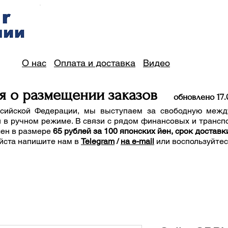
О нас
Оплата и доставка
Видео
я о размещении заказов
обно
вле
но 17
.
сийской Федерации, мы выступаем за свободную межд
 в ручном режиме. В связи с рядом финансовых и трансп
лен в размере
65 рублей за 100 японских йен, срок доставк
йста напишите нам
в
Telegram
/
на e-mail
или воспользуйте