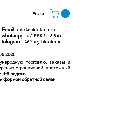
Войти
Email:
info@tiktakmir.ru
whatsapp
:
+79992552255
telegram
:
@YuryTiktakmir
06
.2026
ународную торговлю, заказы и
ортных ограничений, п
латежный
и 4-6 недель
сь
формой обратной связи