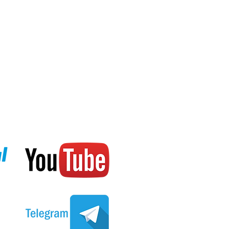
te действительно долгое
л лично
завинчивается, задняя крышка
тров
3,8 мм, толщина 12,8 мм, вес 200