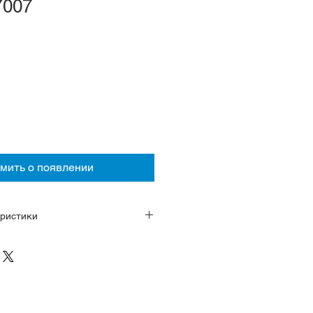
Y007
мить о появлении
ристики
ручным заводом, калибр 4R35,
нях, запас хода около 40 часов
и корпус оригинальной формы
е Hardlex фирменное от Сейко