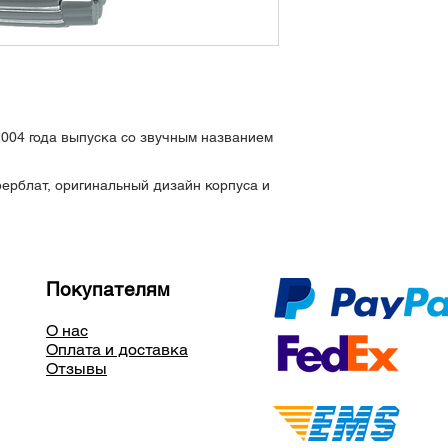
Люминофор LumiBri
свечение, проверя
Заводная головка 
завинчивается
Водозащита 200 ме
Размеры: диаметр 4
гр
2004 года выпуска со звучным названием
рблат, оригинальный дизайн корпуса и
Покупателям
О нас
Оплата и доставка
Отзывы