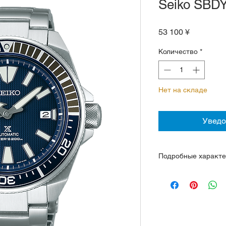
Seiko SBD
Цена
53 100 ¥
Количество
*
Нет на складе
Уведо
Подробные характе
Механика с авто и 
стоп-секунда
Механизм на 23 кам
Стальной браслет 
Стекло минерально