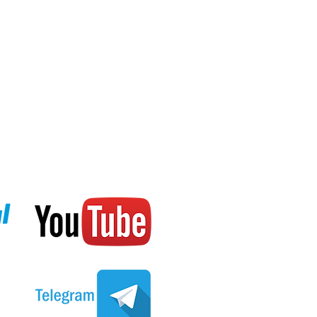
 с внуренним антибликовым
e на стрелках и метках
тров
 задняя крышка на резьбе
ина х толщина): 50.5 мм * 44.3
 мм
м