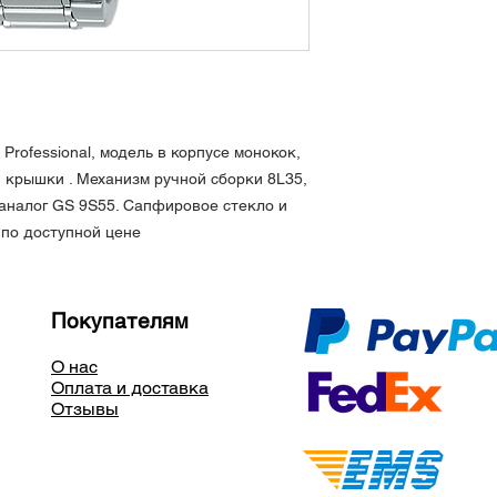
Стекло сапфировое
покрытием
Люминофор Lumibrit
Водозащита 300 ме
Заводная головка и
Размер (длина х шир
мм * 15.4 мм
Professional, модель в корпусе монокок,
Длина браслета 200
 крышки . Механизм ручной сборки 8L35,
Вес около 220 грам
 аналог GS 9S55. Сапфировое стекло и
Сделаны в Японии
 по доступной цене
Покупателям
О нас
Оплата и доставка
Отзывы