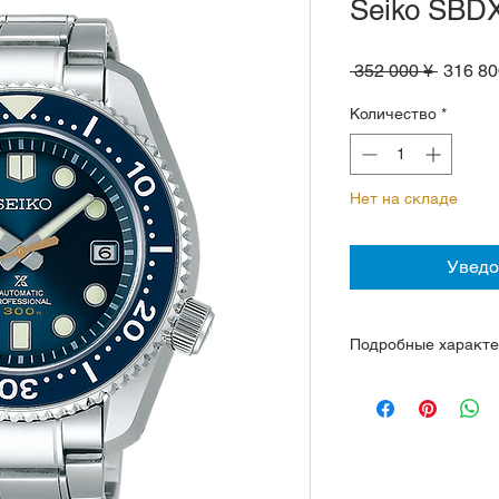
Seiko SBD
Обычн
 352 000 ¥ 
316 80
цена
Количество
*
Нет на складе
Уведо
Подробные характе
Механизм 8L35, зап
авто подзавод, сто
пок/час
Корпус и браслет н
керамический