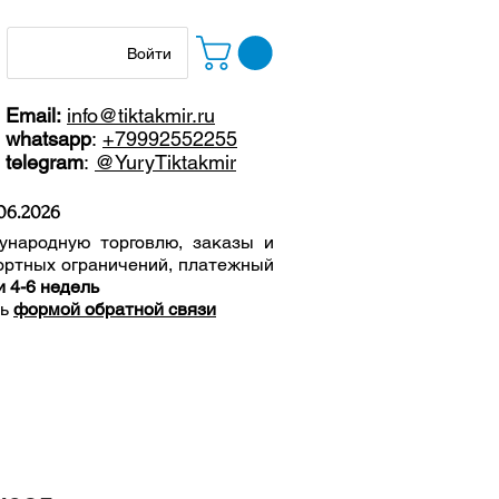
Войти
Email:
info@tiktakmir.ru
whatsapp
:
+79992552255
telegram
:
@YuryTiktakmir
06
.2026
ународную торговлю, заказы и
ортных ограничений, п
латежный
и 4-6 недель
сь
формой обратной связи