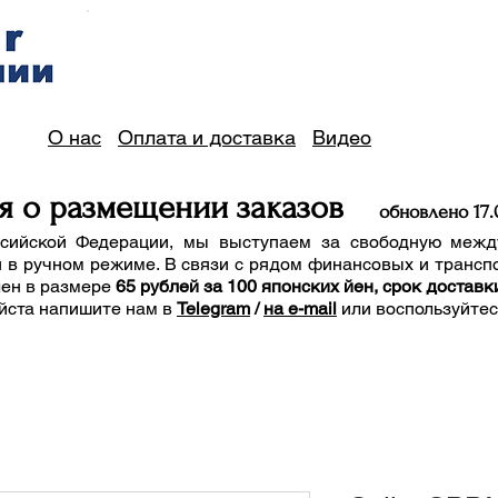
О нас
Оплата и доставка
Видео
я о размещении заказов
обно
вле
но 17
.
сийской Федерации, мы выступаем за свободную межд
 в ручном режиме. В связи с рядом финансовых и трансп
лен в размере
65 рублей за 100 японских йен, срок доставк
йста напишите нам
в
Telegram
/
на e-mail
или воспользуйте