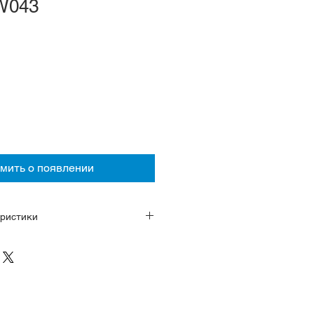
W043
мить о появлении
ристики
камней, 28800 полуколебаний в
 стоп-секунды и ручного завода
в
итановые с покрытием Comfotex