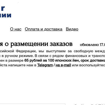
О нас
Оплата и доставка
Видео
я о размещении заказов
обно
вле
но 17
.
сийской Федерации, мы выступаем за свободную межд
 в ручном режиме. В связи с рядом финансовых и трансп
лен в размере
65 рублей за 100 японских йен, срок доставк
йста напишите нам
в
Telegram
/
на e-mail
или воспользуйте