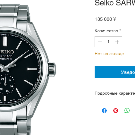
Seiko SAR
Цена
135 000 ¥
Количество
*
Нет на складе
Уведо
Подробные характе
Механизм 6R27, 29 
час,
автомат с функцией
Запас хода 45 часо
Корпус и браслет т