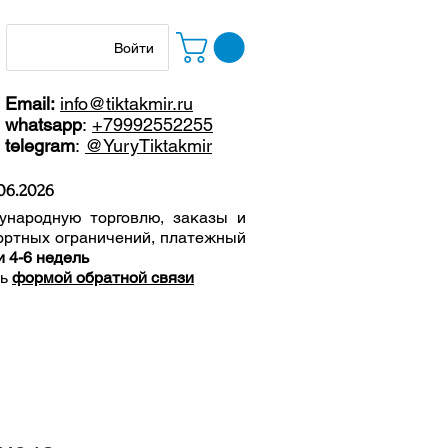
Войти
Email:
info@tiktakmir.ru
whatsapp
:
+79992552255
telegram
:
@YuryTiktakmir
06
.2026
ународную торговлю, заказы и
ортных ограничений, п
латежный
и 4-6 недель
сь
формой обратной связи