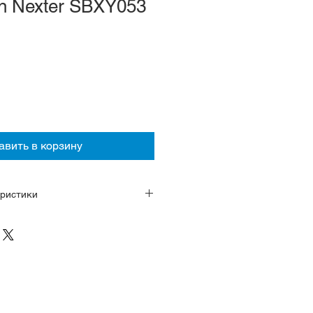
on Nexter SBXY053
авить в корзину
ристики
B63 с питанием от энергии
 в режиме экономии заряда.
 браслет с гиппоалергенным
 Ti
 высокой прозрачности
лках и метках
тров