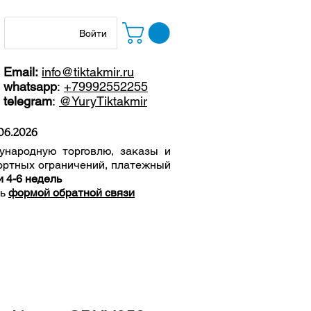
Войти
Email:
info@tiktakmir.ru
whatsapp
:
+79992552255
telegram
:
@YuryTiktakmir
06
.2026
ународную торговлю, заказы и
ортных ограничений, п
латежный
и 4-6 недель
сь
формой обратной связи