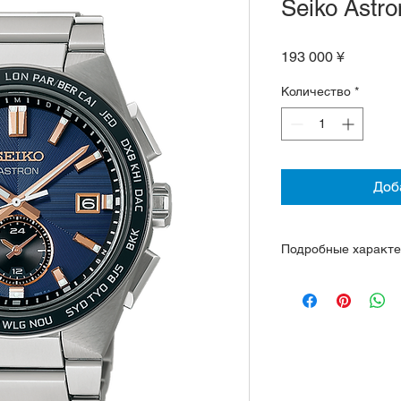
Seiko Astr
Цена
193 000 ¥
Количество
*
Доб
Подробные характе
Кварцевый калибр 8
света, около 2 лет
Титановый корпус и
покрытием Comfotex
Сапфировое стекло
Люминофор на стре
Водозащита 100 ме