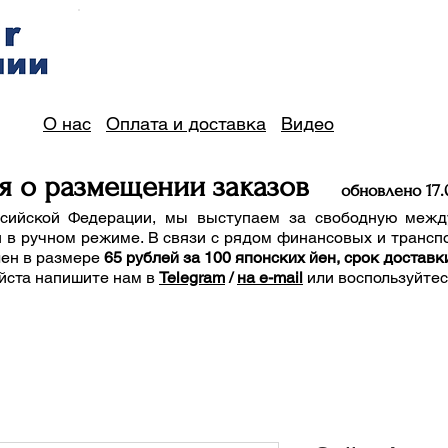
О нас
Оплата и доставка
Видео
я о размещении заказов
обно
вле
но 17
.
сийской Федерации, мы выступаем за свободную межд
 в ручном режиме. В связи с рядом финансовых и трансп
лен в размере
65 рублей за 100 японских йен, срок доставк
йста напишите нам
в
Telegram
/
на e-mail
или воспользуйте