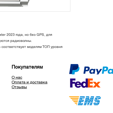
Вечный календарь
Мировое время
Мировая радиосин
Дата и день недели
Антимагнитные
Размеры: высота 48
ter 2023 года, но без GPS, для
11.4 мм / вес 105 г
запястья (самая дл
зуются радиоволны.
Сделано в Японии 
в соответствует моделям ТОП уровня
Покупателям
О нас
Оплата и доставка
Отзывы