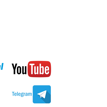
хронизация
.5 мм, диаметр 42.7 мм, толщина
р / длина окружности
инная) 195,0 мм
для Японии