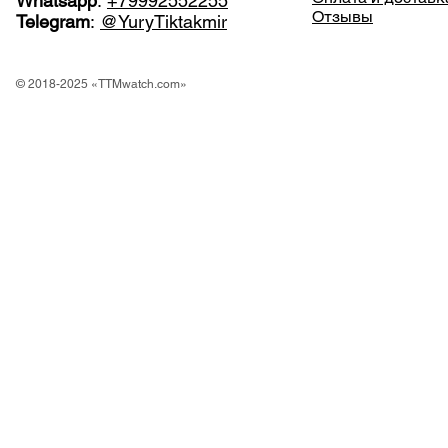
Whatsapp
:
+79992552255
Отзывы
Telegram
:
@YuryTiktakmir
© 2018-2025 «TTMwatch.com»