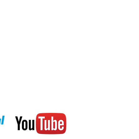
тров
ах, метках и безеле
, возможность установить до 3
,6 мм, ширина 40,5 мм x толщина
180 грамм