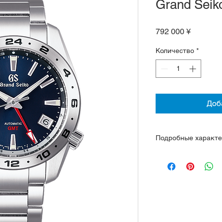
Grand Seik
Цена
792 000 ¥
Количество
*
Доб
Подробные характе
Механизм 9S66, 35 
часа, точность ход
до -3 секунд
Корпус и браслет 
Двойное изогнутое 
антибликовым пок
Заводная головка 