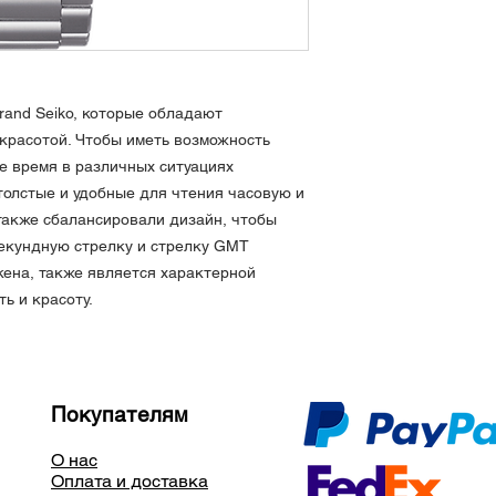
Водозащита 200 ме
LumiBrite на стрелк
Функции: дата, GMT
часовых поясов
Размеры: высота 48
rand Seiko, которые обладают
14,7 мм, вес около 
красотой. Чтобы иметь возможность
Сделано в Японии
е время в различных ситуациях
толстые и удобные для чтения часовую и
также сбалансировали дизайн, чтобы
секундную стрелку и стрелку GMT
ена, также является характерной
ь и красоту.
Покупателям
О нас
Оплата и доставка