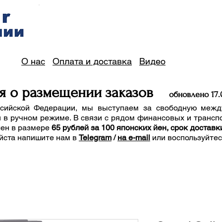
О нас
Оплата и доставка
Видео
я о размещении заказов
обно
вле
но 17
.
сийской Федерации, мы выступаем за свободную межд
 в ручном режиме. В связи с рядом финансовых и трансп
лен в размере
65 рублей за 100 японских йен, срок доставк
йста напишите нам
в
Telegram
/
на e-mail
или воспользуйте