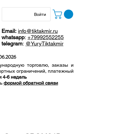
Войти
Email:
info@tiktakmir.ru
whatsapp
:
+79992552255
telegram
:
@YuryTiktakmir
06
.2026
ународную торговлю, заказы и
ортных ограничений, п
латежный
и 4-6 недель
сь
формой обратной связи