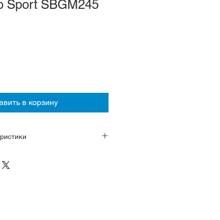
o Sport SBGM245
авить в корзину
ристики
камней, GMT, запас хода 72
а: среднесуточная разница от +5
нержавеющая сталь
сапфировое стекло с
рытием
завинчивается