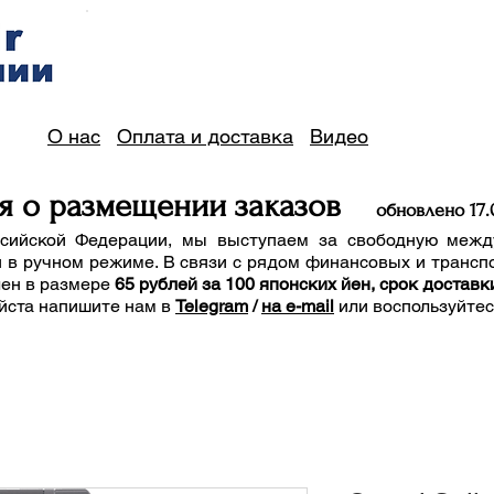
О нас
Оплата и доставка
Видео
я о размещении заказов
обно
вле
но 17
.
сийской Федерации, мы выступаем за свободную межд
 в ручном режиме. В связи с рядом финансовых и трансп
лен в размере
65 рублей за 100 японских йен, срок доставк
йста напишите нам
в
Telegram
/
на e-mail
или воспользуйте