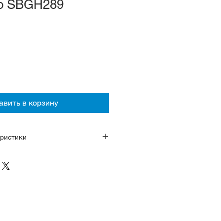
ko SBGH289
авить в корзину
ристики
Beat 36000, тактовая частота 36
 час (Hi-Beat), запас хода 55
камней - 37, среднесуточная
3 секунд
нержавеющая сталь
сапфировое стекло с
рытием