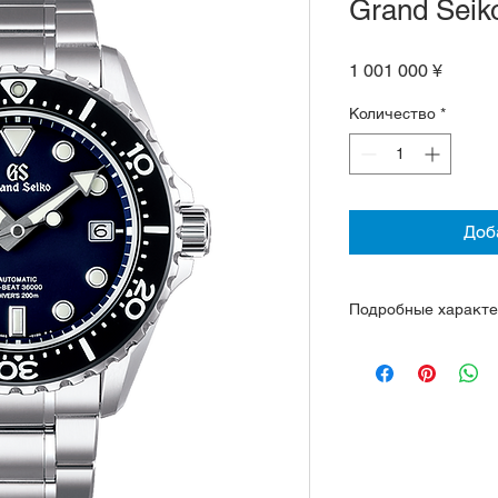
Grand Sei
Цена
1 001 000 ¥
Количество
*
Доб
Подробные характе
Механизм 9S85, Hi-
000 полуколебаний в
часов, количество 
точность от +5 до -
Корпус и браслет 
Двойное изогнутое 
антибликовым пок