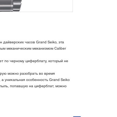
Заводная головка 
Водозащита 200 ме
LumiBrite на стрелк
Размеры: высота 51
14.7 мм, вес около 
Сделано в Японии
 дайверских часов Grand Seiko, эта
ым механическим механизмом Caliber
ет по черному циферблату, который не
орую можно разобрать во время
 а уникальная особенность Grand Seiko
 пыль, попавшую на циферблат, можно