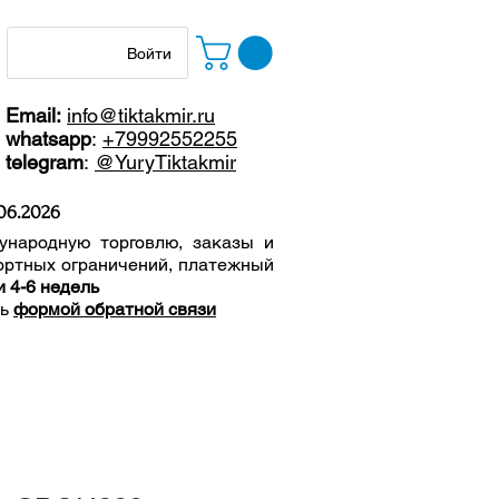
Войти
Email:
info@tiktakmir.ru
whatsapp
:
+79992552255
telegram
:
@YuryTiktakmir
06
.2026
ународную торговлю, заказы и
ортных ограничений, п
латежный
и 4-6 недель
сь
формой обратной связи