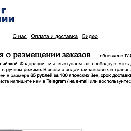
О нас
Оплата и доставка
Видео
я о размещении заказов
обно
вле
но 17
.
сийской Федерации, мы выступаем за свободную межд
 в ручном режиме. В связи с рядом финансовых и трансп
лен в размере
65 рублей за 100 японских йен, срок доставк
йста напишите нам
в
Telegram
/
на e-mail
или воспользуйте