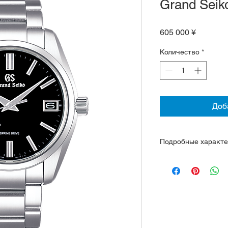
Grand Sei
Цена
605 000 ¥
Количество
*
Доб
Подробные характе
Механизм 9R65, Spri
количество камней 
1 секунда. Стоп се
Корпус и браслет 
Двойное изогнутое 
антибликовым пок
Заводная головка 