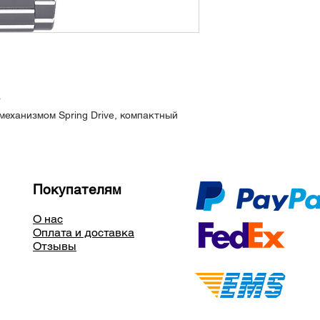
Водозащита 100 ме
LumiBrite на стрелк
Размеры: высота 46
12,3 мм
Сделано в Японии
o
механизмом Spring Drive, компактный
Покупателям
О нас
Оплата и доставка
Отзывы