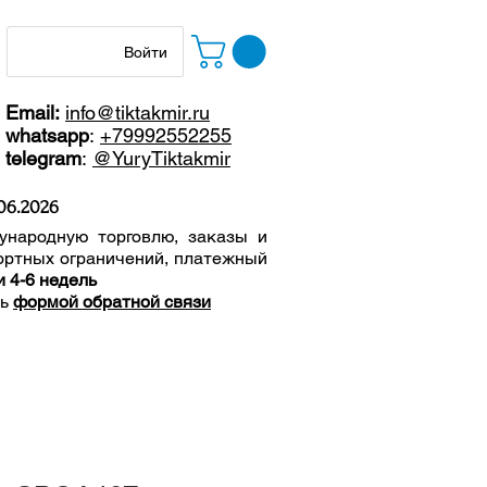
Войти
Email:
info@tiktakmir.ru
whatsapp
:
+79992552255
telegram
:
@YuryTiktakmir
06
.2026
ународную торговлю, заказы и
ортных ограничений, п
латежный
и 4-6 недель
сь
формой обратной связи