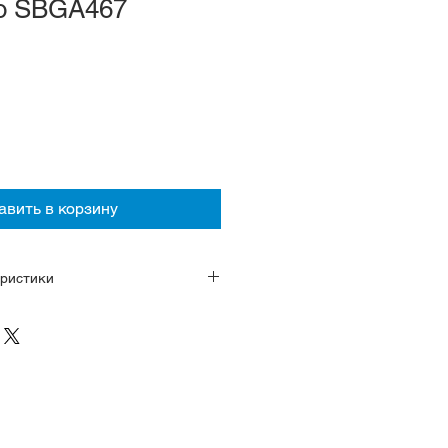
ko SBGA467
авить в корзину
ристики
ng Drive, запас хода 72 часа,
- 30, среднедневная точность ±
кунда, авто и ручной завод
нержавеющая сталь
сапфировое стекло с
рытием
завинчивается