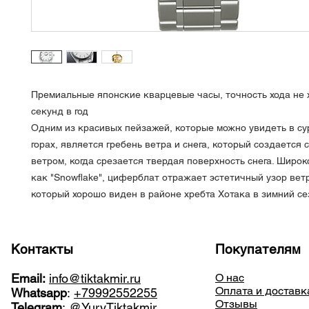
Премиальные японские кварцевые часы, точность хода не х
секунд в год
Одним из красивых пейзажей, которые можно увидеть в су
горах, является гребень ветра и снега, который создается
ветром, когда срезается твердая поверхность снега. Широ
как "Snowflake", циферблат отражает эстетичный узор ветр
который хорошо виден в районе хребта Хотака в зимний с
Контакты
Покупателям
Email:
info@tiktakmir.ru
О нас
Оплата и доставк
Whatsapp
:
+79992552255
Отзывы
Telegram
:
@YuryTiktakmir