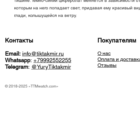
тишине. Темно-синий циферблат меняется в зависимости от
которым на него попадает свет, придавая ему красивый ви
глади, колышущейся на ветру.
Контакты
Покупателям
Email:
info@tiktakmir.ru
О нас
Оплата и доставк
Whatsapp
:
+79992552255
Отзывы
Telegram
:
@YuryTiktakmir
© 2018-2025 «TTMwatch.com»