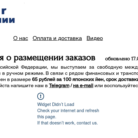
О нас
Оплата и доставка
Видео
я о размещении заказов
обно
вле
но 17
.
сийской Федерации, мы выступаем за свободную межд
 в ручном режиме. В связи с рядом финансовых и трансп
лен в размере
65 рублей за 100 японских йен, срок доставк
йста напишите нам
в
Telegram
/
на e-mail
или воспользуйте
Widget Didn’t Load
Check your internet and refresh
this page.
If that doesn’t work, contact us.