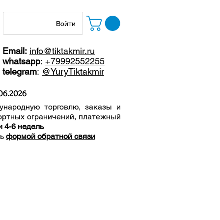
Войти
Email:
info@tiktakmir.ru
whatsapp
:
+79992552255
telegram
:
@YuryTiktakmir
06
.2026
ународную торговлю, заказы и
ортных ограничений, п
латежный
и 4-6 недель
сь
формой обратной связи