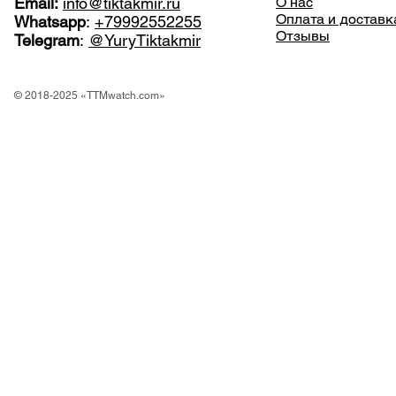
Email:
info@tiktakmir.ru
О нас
Оплата и доставк
Whatsapp
:
+79992552255
Отзывы
Telegram
:
@YuryTiktakmir
© 2018-2025 «TTMwatch.com»