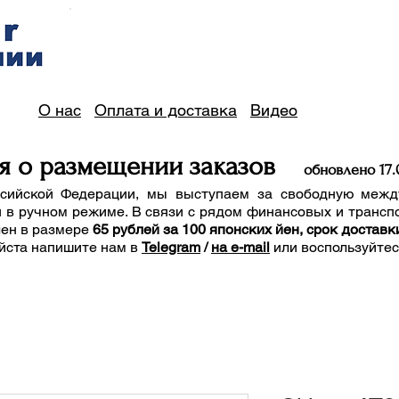
О нас
Оплата и доставка
Видео
я о размещении заказов
обно
вле
но 17
.
сийской Федерации, мы выступаем за свободную межд
 в ручном режиме. В связи с рядом финансовых и трансп
лен в размере
65 рублей за 100 японских йен, срок доставк
йста напишите нам
в
Telegram
/
на e-mail
или воспользуйте