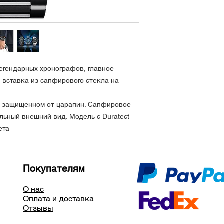
Регулируемый разм
Водозащита 100 ме
Вечный календарь 
Светомасса на стре
Функции: дата, ден
точного времени (п
егендарных хронографов, главное
и Японии), защита 
стрелок при их рас
 вставка из сапфирового стекла на
на 1/20 секунды (6
время, летнее/зимн
, защищенном от царапин. Сапфировое
Указатель заряда 
льный внешний вид. Модель с Duratect
Сделано в Японии
ета
Покупателям
О нас
Оплата и доставка
Отзывы