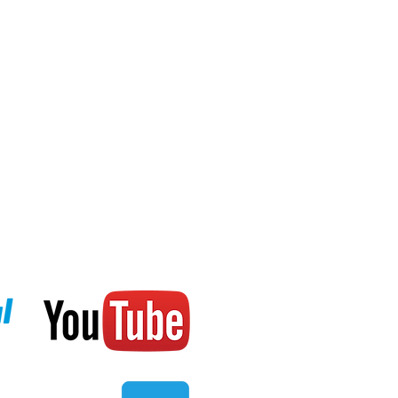
ер ремешка148-200 мм
тров
до 2100 года
лках и часовых индексах.
ь недели, радиокоррекция
о вышкам в Европе, США, Китае
от ударов, автокоррекция
хождении от ударов, хронограф
0-минутный счетчик, мировое
ее время.
аккумулятора