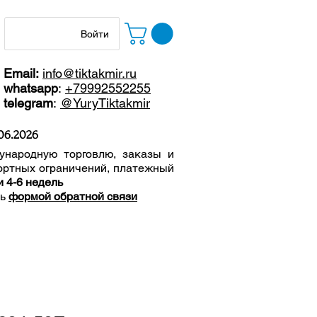
Войти
Email:
info@tiktakmir.ru
whatsapp
:
+79992552255
telegram
:
@YuryTiktakmir
06
.2026
ународную торговлю, заказы и
ортных ограничений, п
латежный
и 4-6 недель
сь
формой обратной связи