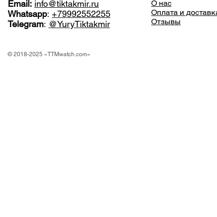
Email:
info@tiktakmir.ru
О нас
Оплата и доставк
Whatsapp
:
+79992552255
Отзывы
Telegram
:
@YuryTiktakmir
© 2018-2025 «TTMwatch.com»