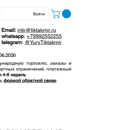
Войти
Email:
info@tiktakmir.ru
whatsapp
:
+79992552255
telegram
:
@YuryTiktakmir
06
.2026
ународную торговлю, заказы и
ортных ограничений, п
латежный
и 4-6 недель
сь
формой обратной связи