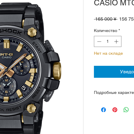
CASIO MT
Обычн
 165 000 ¥ 
156 75
цена
Количество
*
Нет на складе
Уведо
Подробные характе
Кварцевый механизм
энергии, срок служб
Корпус стальной и
Triple G (сопротив
и центробежной си