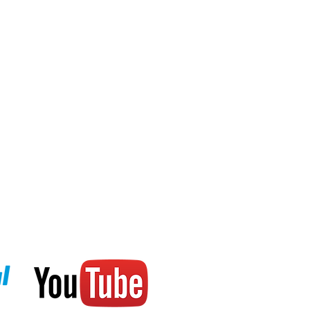
ая конструкция механизма
о
кция: Автоматический прием
Китай, США, Япония, Северная
связи (Bluetooth®)
еской коррекции положения
городов (с функцией
тройки летнего времени) +
ни UTC (скоординированное
мя), функция замены домашнего
нда, всего 24 часа)
мерения: 1 минута,
: 24 часа, измеряется с шагом в
батареи
ежения (в темноте она
нергию, останавливая движение