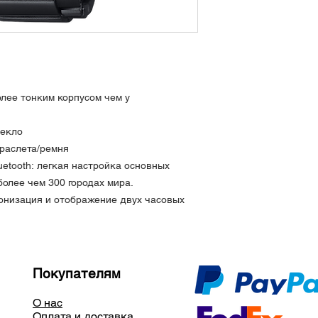
Карбоновая защитн
Сапфировое стекл
Водозащита 20 АТМ
Радиоприемная фун
(до 6 раз / день) (
Америка, Европа)
Функция мобильной 
олее тонким корпусом чем у
Функция автоматич
стрелок
текло
Мировое время: 27 
раслета/ремня
автоматической нас
etooth: легкая настройка основных
отображение време
универсальное вре
более чем 300 городах мира.
города
онизация и отображение двух часовых
Секундомер (1 секу
Таймер (единица из
максимальный набор
1 секунду)
Будильник
Покупателям
Индикатор заряда 
Функция энергосбер
О нас
экономит электроэ
Оплата и доставка