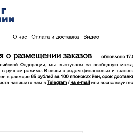
О нас
Оплата и доставка
Видео
я о размещении заказов
обно
вле
но 17
.
сийской Федерации, мы выступаем за свободную межд
 в ручном режиме. В связи с рядом финансовых и трансп
лен в размере
65 рублей за 100 японских йен, срок доставк
йста напишите нам
в
Telegram
/
на e-mail
или воспользуйте