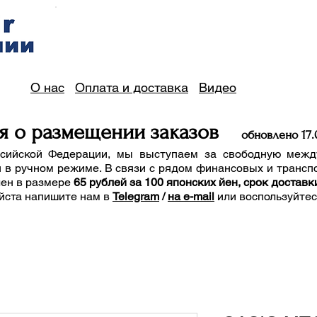
О нас
Оплата и доставка
Видео
я о размещении заказов
обно
вле
но 17
.
сийской Федерации, мы выступаем за свободную межд
 в ручном режиме. В связи с рядом финансовых и трансп
лен в размере
65 рублей за 100 японских йен, срок доставк
йста напишите нам
в
Telegram
/
на e-mail
или воспользуйте