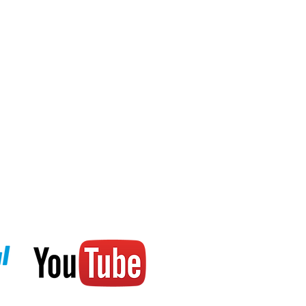
кция: Автоматический прием
Китай, США, Япония, Северная
связи (Bluetooth®)
еской коррекции положения
городов (с функцией
тройки летнего времени) +
ни UTC (скоординированное
мя), функция замены домашнего
нда, всего 24 часа)
мерения: 1 минута,
: 24 часа, измеряется с шагом в
батареи
ежения (в темноте она
нергию, останавливая движение
еделенный промежуток времени)