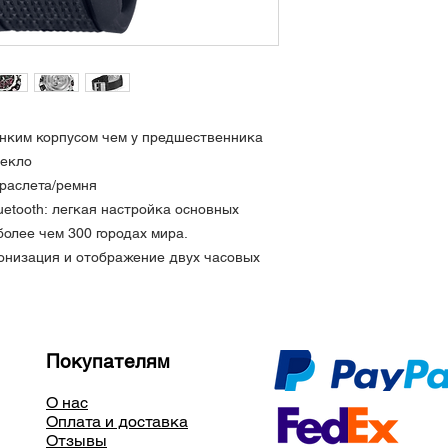
Водозащита 20 АТМ
Радиоприемная фун
(до 6 раз / день) (
Америка, Европа)
Функция мобильной 
Функция автоматич
нким корпусом чем у предшественника
стрелок
Мировое время: 27 
текло
автоматической нас
раслета/ремня
отображение време
etooth: легкая настройка основных
универсальное вре
более чем 300 городах мира.
города
онизация и отображение двух часовых
Секундомер (1 секу
Таймер (единица из
максимальный набор
1 секунду)
Будильник
Покупателям
Индикатор заряда 
Функция энергосбер
О нас
экономит электроэ
Оплата и доставка
стрелок через опр
Отзывы