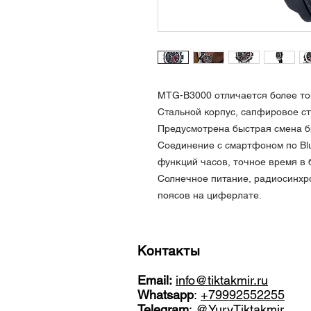
MTG-B3000 отличается более то
Стальной корпус, сапфировое с
Предусмотрена быстрая смена б
Соединение с смартфоном по Blu
функций часов, точное время в 
Солнечное питание, радиосинхр
поясов на циферлате.
Контакты
Email:
info@tiktakmir.ru
Whatsapp
:
+79992552255
Telegram
:
@YuryTiktakmir