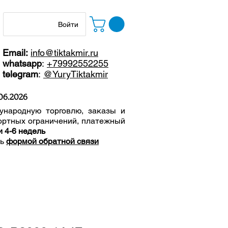
Войти
Email:
info@tiktakmir.ru
whatsapp
:
+79992552255
telegram
:
@YuryTiktakmir
06
.2026
ународную торговлю, заказы и
ортных ограничений, п
латежный
и 4-6 недель
сь
формой обратной связи