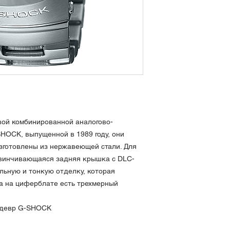
20 атм водонепрон
Tough solar (систе
Функция радиоприе
раз в день)
Функция смещения 
перекрывают жидко
его трудно увидеть
сместить над жидк
Мировое время: 48 
часовой пояс, с фу
времени) + отобра
вой комбинированной аналогово-
координированному
HOCK, выпущенной в 1989 году, они
функция замены до
зготовлены из нержавеющей стали. Для
Секундомер (1/100 с
разделением)
авинчивающаяся задняя крышка с DLC-
Таймер (установлен
льную и тонкую отделку, которая
максимальная устан
 а на циферблате есть трехмерный
шагом 1 секунда)
.
5 временных будиль
едевр G-SHOCK
отсчета), ежечасны
Функция энергосбер