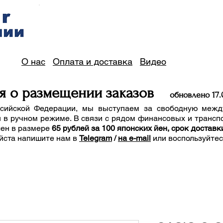
О нас
Оплата и доставка
Видео
я о размещении заказов
обно
вле
но 17
.
сийской Федерации, мы выступаем за свободную межд
 в ручном режиме. В связи с рядом финансовых и трансп
лен в размере
65 рублей за 100 японских йен, срок доставк
йста напишите нам
в
Telegram
/
на e-mail
или воспользуйте