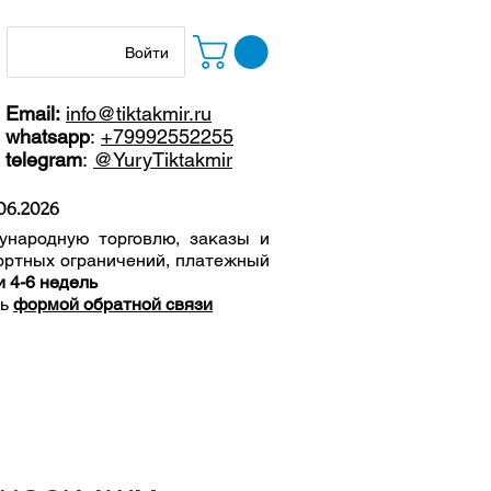
Войти
Email:
info@tiktakmir.ru
whatsapp
:
+79992552255
telegram
:
@YuryTiktakmir
06
.2026
ународную торговлю, заказы и
ортных ограничений, п
латежный
и 4-6 недель
сь
формой обратной связи