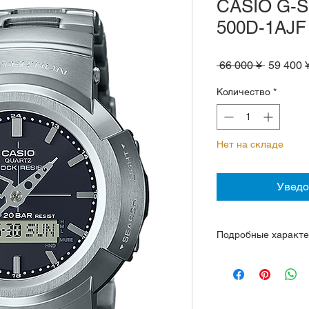
CASIO G-
500D-1AJF
Обычна
 66 000 ¥ 
59 400 
цена
Количество
*
Нет на складе
Уведо
Подробные характе
Модуль 5640
Материал корпуса 
Неорганическое ст
Ударопрочная конс