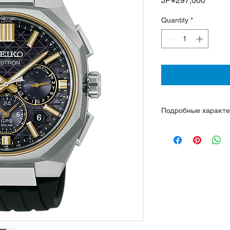
JP¥297,000
Quantity
*
Подробные характе
Кварцевый солар ка
энергии света (солн
точного времени в 
Титановый корпус с
и гиппоалергенным 
силиконовый.
Сапфир с двойным 
отсутствия)
Водозащита 100 ме
Функция предотвра