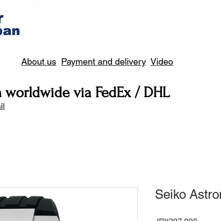
About us
Payment and delivery
Video
n worldwide via FedEx / DHL
il
Seiko Astr
Price