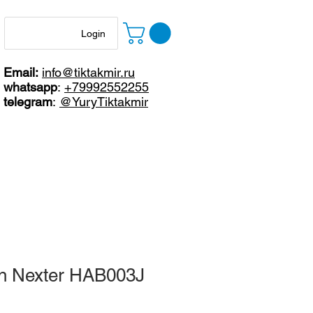
Login
Email:
info@tiktakmir.ru
whatsapp
:
+79992552255
telegram
:
@YuryTiktakmir
on Nexter HAB003J