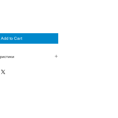
Add to Cart
ристики
либр 5X63 с питанием от
ца). GPS Solar для получения
любой точке мира
 покрытием DiaShield от царапин
Comfotex Ti, ремень
антибликом (эффект
тров
щения перезарядки